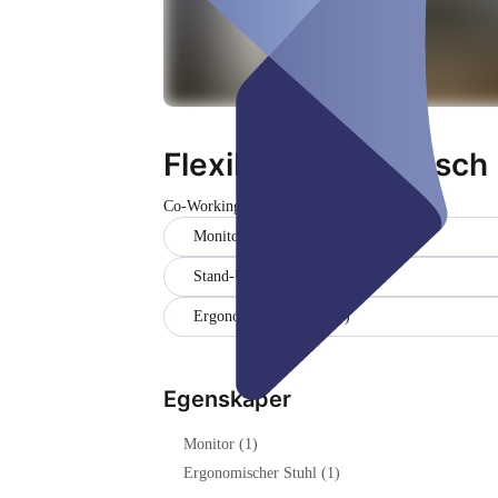
Flexibler Schreibtisch
Co-Working Space
Stängd
Monitor (1)
Stand-Up Desk (1)
Ergonomischer Stuhl (1)
Egenskaper
Monitor (1)
Ergonomischer Stuhl (1)