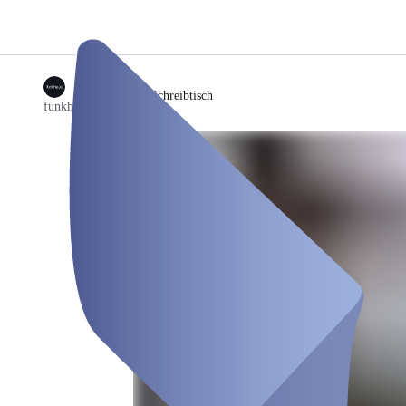
/
Flexibler Schreibtisch
funkhaus