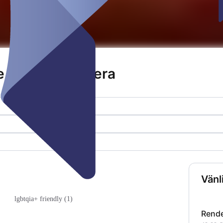
e - Grande-Opera
Vänl
lgbtqia+ friendly (1)
Rende