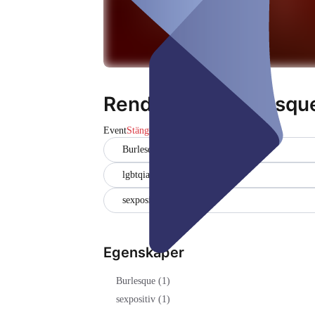
Rendezvous Burlesqu
Event
Stängd
Burlesque (1)
lgbtqia+ friendly (1)
sexpositiv (1)
Egenskaper
Burlesque (1)
sexpositiv (1)