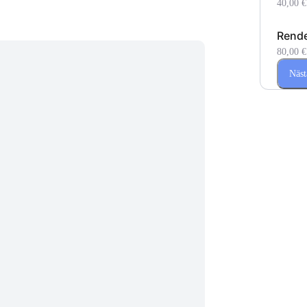
40,00 €
Rende
80,00 €
Näst