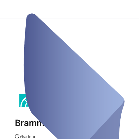
Brammertz
Visa info