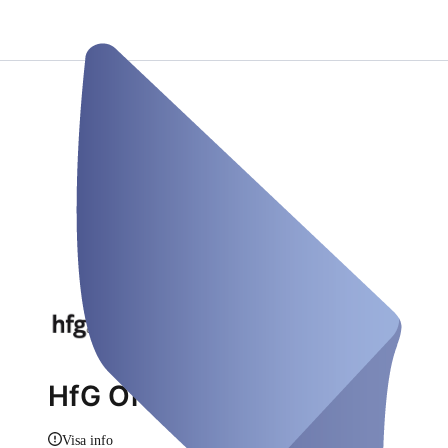
HfG Offenbach
Visa info