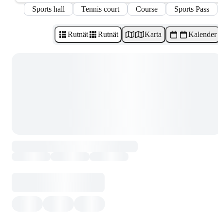
Sports hall
Tennis court
Course
Sports Pass
Rutnät
Rutnät
Karta
Kalender