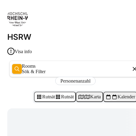
HSRW
Visa info
Rooms
Sök & Filter
Personenanzahl
Rutnät
Rutnät
Karta
Kalender