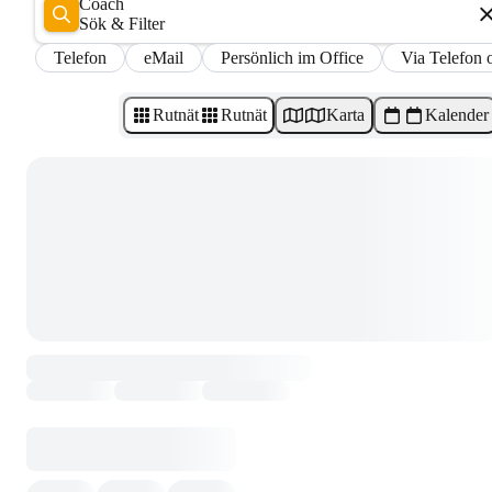
Coach
Sök & Filter
Telefon
eMail
Persönlich im Office
Via Telefon 
Rutnät
Rutnät
Karta
Kalender