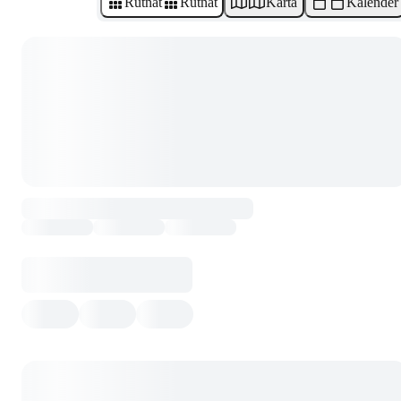
Rutnät
Rutnät
Karta
Kalender