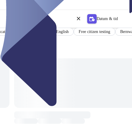
Datum & tid
icate
Results in German and English
Free citizen testing
Bernwa