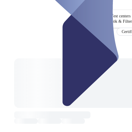
Test centers
Sök & Filter
Certif