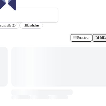
rdstraße 25
Hildesheim
Rutnät
Ka