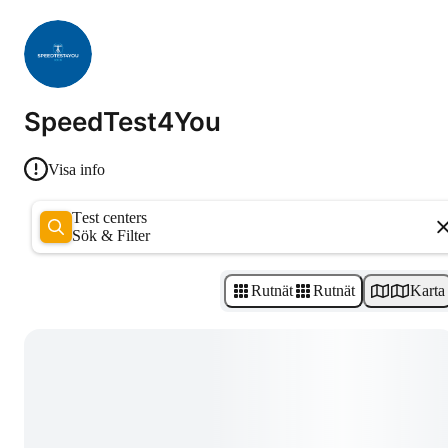
SpeedTest4You
Visa info
Test centers
Sök & Filter
Rutnät
Rutnät
Karta