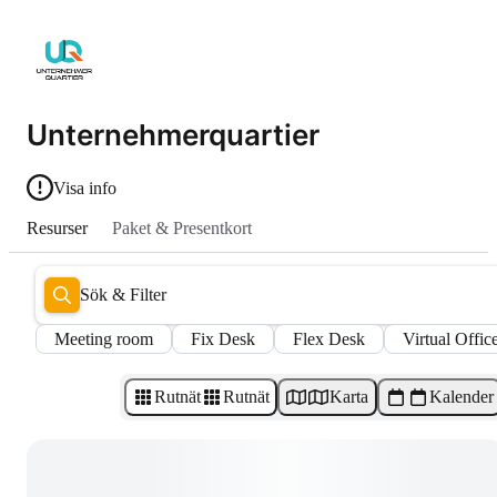
Unternehmerquartier
Visa info
Resurser
Paket & Presentkort
Sök & Filter
Meeting room
Fix Desk
Flex Desk
Virtual Offic
Rutnät
Rutnät
Karta
Kalender