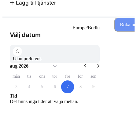
Lägg till tjänster
Boka nu
Europe/Berlin
(Steg 1 av 2)
Välj datum
Utan preferens
aug 2026
mån
tis
ons
tor
fre
lör
sön
3
4
5
6
7
8
9
Tid
Det finns inga tider att välja mellan.