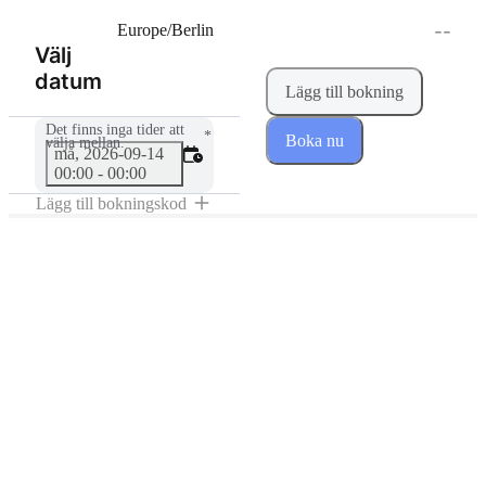
--
Europe/Berlin
Välj
(Steg 1 av 2)
datum
Lägg till bokning
Det finns inga tider att
*
Boka nu
välja mellan.
må, 2026-09-14
00:00 - 00:00
Lägg till bokningskod