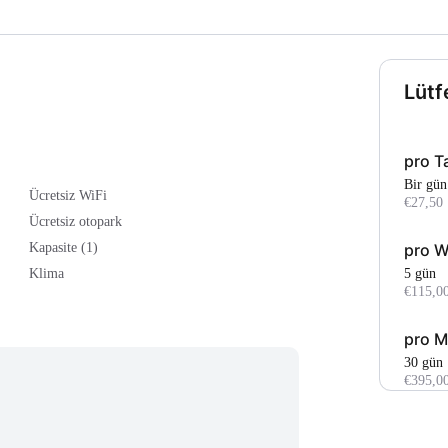
Lütf
pro T
Bir gün
Ücretsiz WiFi
€27,50
Ücretsiz otopark
pro 
Kapasite (1)
5 gün
Klima
€115,0
pro M
30 gün
€395,0