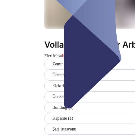
Vollausgestatteter Ar
Flex Masa
Kapalı
Zemin (1)
Ücretsiz WiFi
Elektrik prizleri (1)
Ücretsiz otopark
Building (1)
Kapasite (1)
Şarj istasyonu