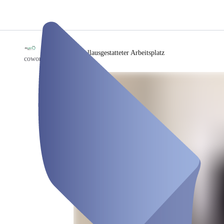
/
Vollausgestatteter Arbeitsplatz
coworkspace-B49