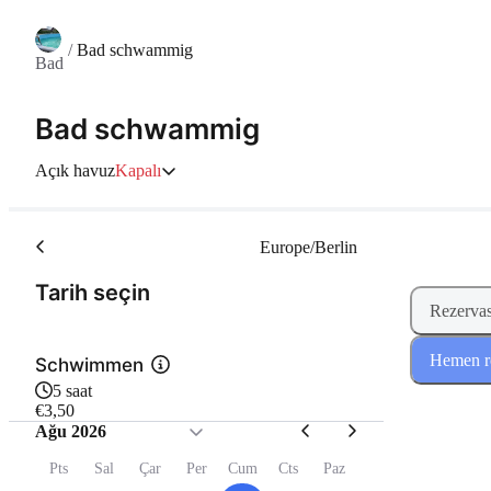
/
Bad schwammig
Bad
Bad schwammig
Açık havuz
Kapalı
Europe/Berlin
(Adım 1 / 2)
Tarih seçin
Rezervas
Hemen re
Schwimmen
5 saat
€3,50
Ağu 2026
Pts
Sal
Çar
Per
Cum
Cts
Paz