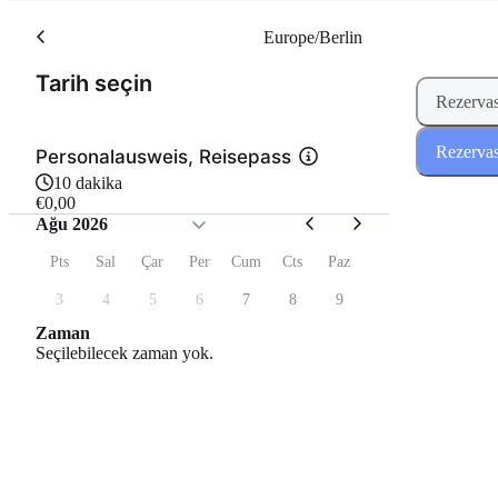
Europe/Berlin
(Adım 1 / 2)
Tarih seçin
Rezervas
Rezervas
Personalausweis, Reisepass
10 dakika
€0,00
Ağu 2026
Pts
Sal
Çar
Per
Cum
Cts
Paz
3
4
5
6
7
8
9
Zaman
Seçilebilecek zaman yok.