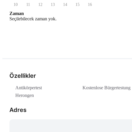
10
11
12
13
14
15
16
Zaman
Seçilebilecek zaman yok.
Özellikler
Antikörpertest
Kostenlose Bürgertestung
Herongen
Adres