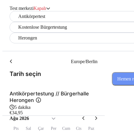
Test merkezi
Kapalı
Antikörpertest
Kostenlose Bürgertestung
Herongen
Europe/Berlin
(Adım 1 / 2)
Tarih seçin
Hemen re
Antikörpertestung // Bürgerhalle
Herongen
5 dakika
€34,95
Ağu 2026
Pts
Sal
Çar
Per
Cum
Cts
Paz