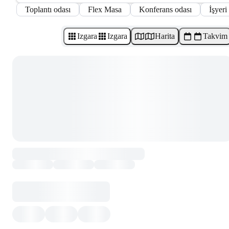
Toplantı odası
Flex Masa
Konferans odası
İşyeri
Izgara
Izgara
Harita
Takvim