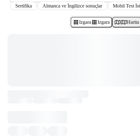
Sertifika
Almanca ve İngilizce sonuçlar
Mobil Test İs
Izgara
Izgara
Harita