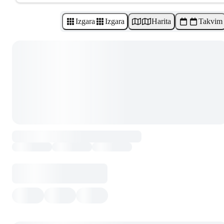
Izgara
Izgara
Harita
Takvim