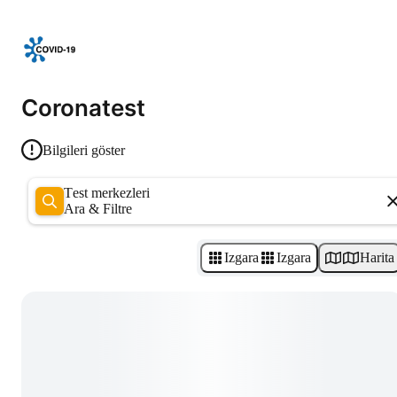
Coronatest
Bilgileri göster
Test merkezleri
Ara & Filtre
Izgara
Izgara
Harita