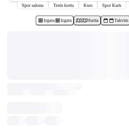
Spor salonu
Tenis kortu
Kurs
Spor Kartı
Izgara
Izgara
Harita
Takvim