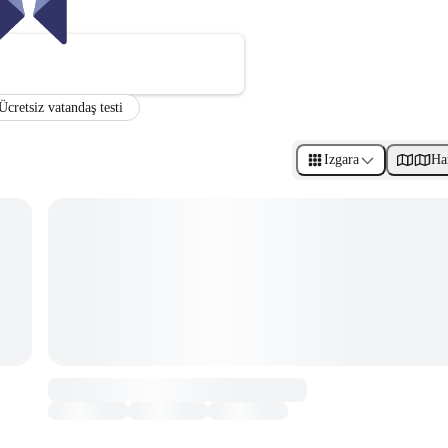
Ücretsiz vatandaş testi
Izgara
Ha