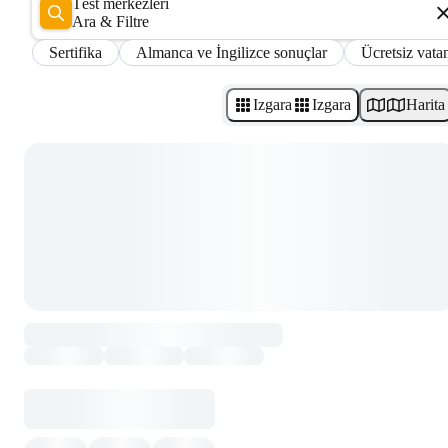
Test merkezleri
Ara & Filtre
Sertifika
Almanca ve İngilizce sonuçlar
Ücretsiz vatan
Izgara
Izgara
Harita