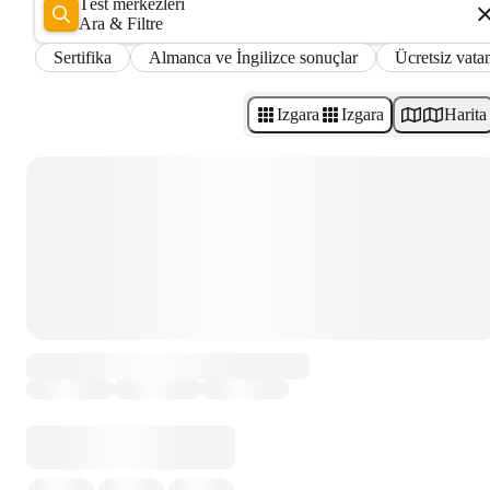
Test merkezleri
Ara & Filtre
Sertifika
Almanca ve İngilizce sonuçlar
Ücretsiz vatan
Izgara
Izgara
Harita