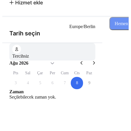
Hizmet ekle
Hemen re
Europe/Berlin
(Adım 1 / 2)
Tarih seçin
Tercihsiz
Ağu 2026
Pts
Sal
Çar
Per
Cum
Cts
Paz
3
4
5
6
7
8
9
Zaman
Seçilebilecek zaman yok.