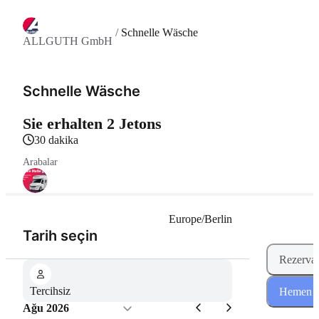
/
Schnelle Wäsche
ALLGUTH GmbH
Schnelle Wäsche
Sie erhalten 2 Jetons
30 dakika
Arabalar
Europe/Berlin
(Adım 1 / 2)
Tarih seçin
Rezervas
Tercihsiz
Hemen re
Ağu 2026