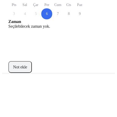
Pts
Sal
Çar
Per
Cum
Cts
Paz
3
4
5
6
7
8
9
Zaman
Seçilebilecek zaman yok.
Not ekle