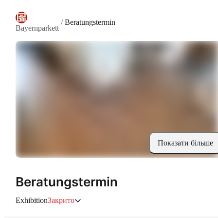
/
Beratungstermin
Bayernparkett
Показати більше
Beratungstermin
Exhibition
Закрито