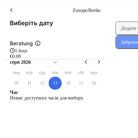
Europe/Berlin
(Крок 1 з 2)
Виберіть дату
Додати
Заброню
Beratung
1 hour
€0.00
серп 2026
пнд
втр
срд
чтв
птн
сбт
ндл
10
11
12
13
14
15
16
Час
Немає доступних часів для вибору.