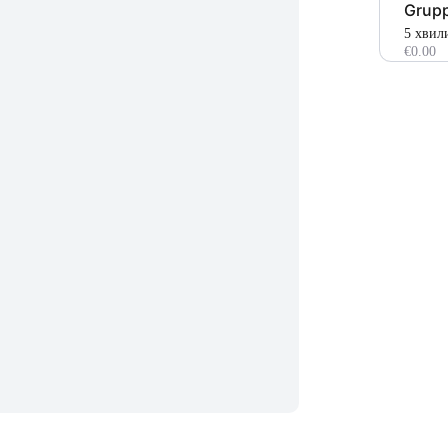
Grupp
5 хвил
€0.00