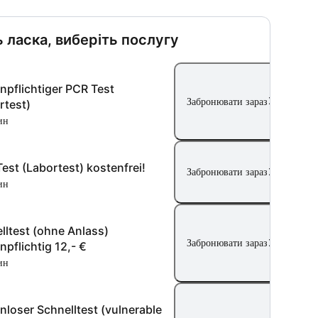
 ласка, виберіть послугу
npflichtiger PCR Test
Забронювати зараз
rtest)
ин
est (Labortest) kostenfrei!
Забронювати зараз
ин
lltest (ohne Anlass)
Забронювати зараз
npflichtig 12,- €
ин
nloser Schnelltest (vulnerable