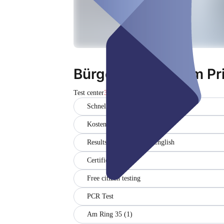
Bürgertestzentrum Pr
Test center
Закрито
Schnelltest
Kostenpflichtiger PCR - Test
Results in German and English
Certificate
Free citizen testing
PCR Test
Am Ring 35 (1)