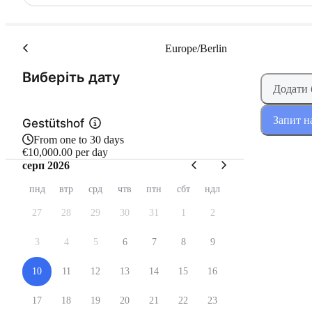
Europe/Berlin
(Крок 1 з 2)
Виберіть дату
Додати
Запит н
Gestütshof
From one to 30 days
€10,000.00 per day
серп 2026
пнд
втр
срд
чтв
птн
сбт
ндл
27
28
29
30
31
1
2
3
4
5
6
7
8
9
10
11
12
13
14
15
16
17
18
19
20
21
22
23