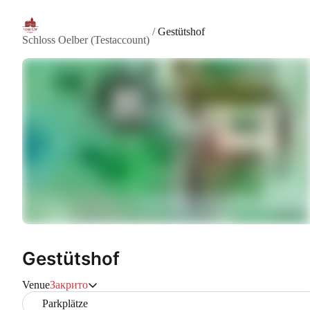
/
Gestütshof
Schloss Oelber (Testaccount)
Gestütshof
Venue
Закрито
Parkplätze