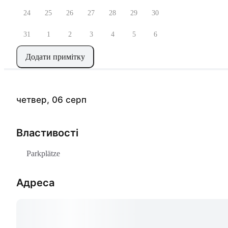
24
25
26
27
28
29
30
31
1
2
3
4
5
6
Додати примітку
четвер, 06 серп
Властивості
Parkplätze
Адреса