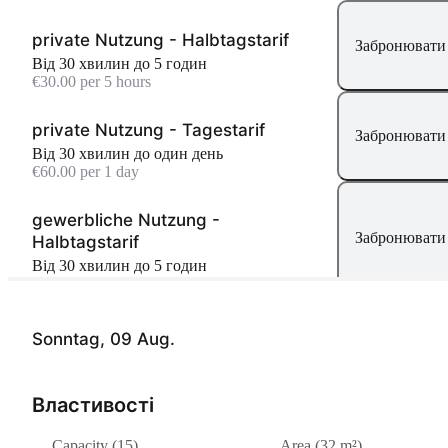
private Nutzung - Halbtagstarif
Забронювати 
Від 30 хвилин до 5 годин
€30.00 per 5 hours
private Nutzung - Tagestarif
Забронювати 
Від 30 хвилин до один день
€60.00 per 1 day
gewerbliche Nutzung -
Забронювати 
Halbtagstarif
Від 30 хвилин до 5 годин
€30.00 per 5 hours
gewerbliche Nutzung - Tagestarif
Sonntag, 09 Aug.
Забронювати 
Від 30 хвилин до один день
€60.00 per 1 day
Властивості
Capacity (15)
Area (32 m²)