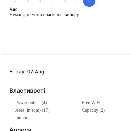
2
3
4
5
6
7
8
Час
Немає доступних часів для вибору.
Friday, 07 Aug
Властивості
Power outlets (4)
Free WiFi
Area (in sqm) (17)
Capacity (2)
Indoor
Адреса