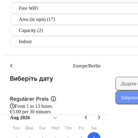
Free WiFi
Area (in sqm) (17)
Capacity (2)
Indoor
Europe/Berlin
(Крок 1 з 2)
Виберіть дату
Додати
Заброню
Regulärer Preis
From 1 to 13 hours
€5.00 per 30 minutes
Aug 2026
Sun
Mon
Tue
Wed
Thu
Fri
Sat