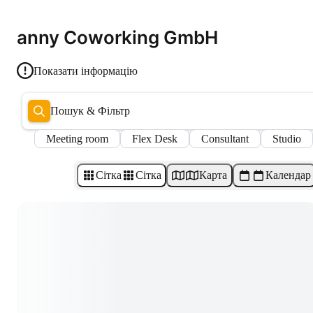
anny Coworking GmbH
Показати інформацію
Пошук & Фільтр
Meeting room
Flex Desk
Consultant
Studio
Сітка
Сітка
Карта
Календар