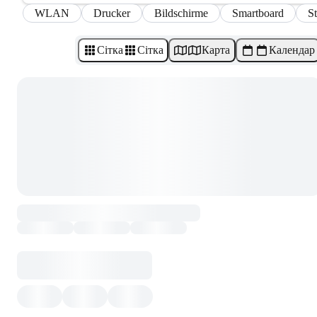
WLAN
Drucker
Bildschirme
Smartboard
S
Сітка
Сітка
Карта
Календар