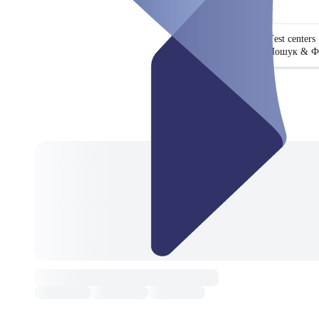
Test centers
Пошук & Ф