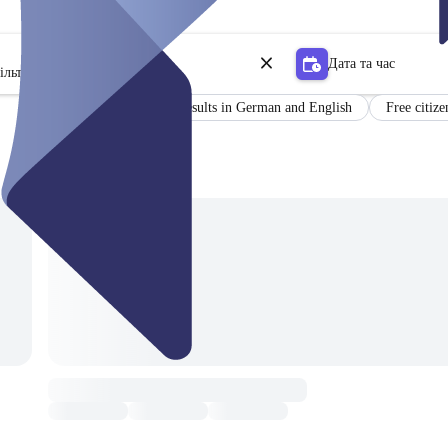
Дата та час
ільтр
Certificate
Results in German and English
Free citize