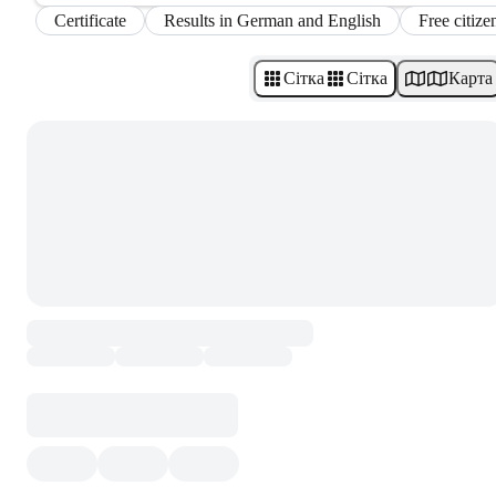
Certificate
Results in German and English
Free citize
Сітка
Сітка
Карта