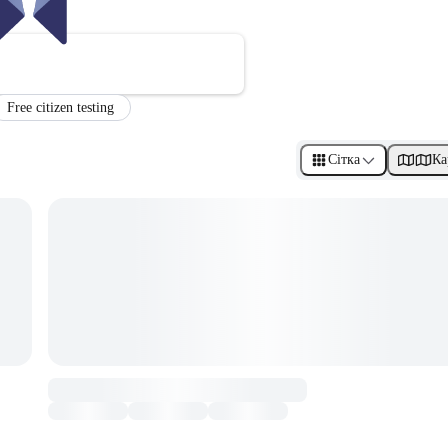
Free citizen testing
Сітка
Ка