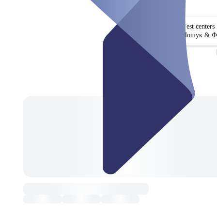
Test centers
Пошук & Ф