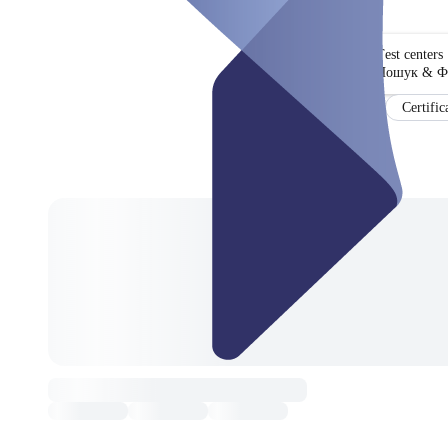
Test centers
Пошук & Ф
Certific