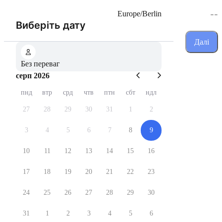
--
Europe/Berlin
(Крок 1 з 3)
Виберіть дату
Далі
Без переваг
серп 2026
пнд
втр
срд
чтв
птн
сбт
ндл
27
28
29
30
31
1
2
3
4
5
6
7
8
9
10
11
12
13
14
15
16
17
18
19
20
21
22
23
24
25
26
27
28
29
30
31
1
2
3
4
5
6