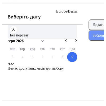
Europe/Berlin
(Крок 1 з 2)
Виберіть дату
Додати
Без переваг
Заброню
серп 2026
пнд
втр
срд
чтв
птн
сбт
ндл
3
4
5
6
7
8
9
Час
Немає доступних часів для вибору.