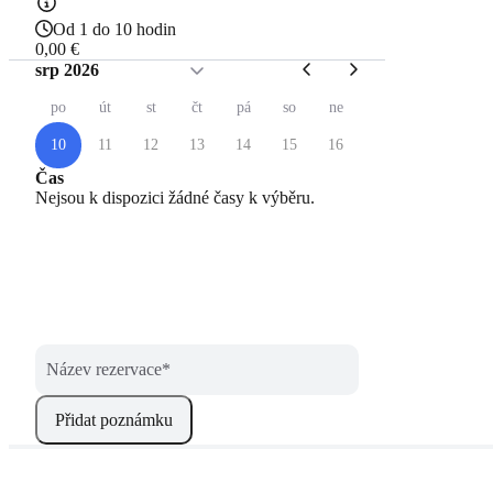
Od 1 do 10 hodin
0,00 €
srp 2026
po
út
st
čt
pá
so
ne
10
11
12
13
14
15
16
Čas
Nejsou k dispozici žádné časy k výběru.
Název rezervace
*
Přidat poznámku