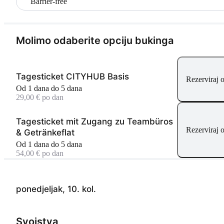
Barrier-free
Molimo odaberite opciju bukinga
Tagesticket CITYHUB Basis
Rezerviraj
Od 1 dana do 5 dana
29,00 € po dan
Tagesticket mit Zugang zu Teambüros
Rezerviraj
& Getränkeflat
Od 1 dana do 5 dana
54,00 € po dan
ponedjeljak, 10. kol.
Svojstva