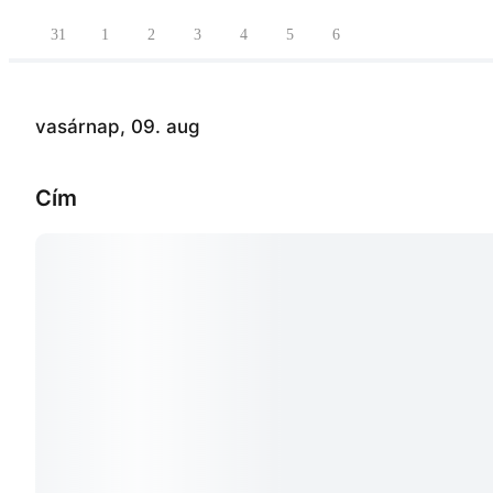
31
1
2
3
4
5
6
vasárnap, 09. aug
Cím