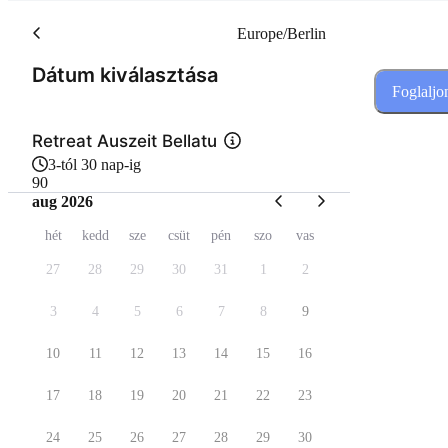
Europe/Berlin
(Lépés 1 a 2-ból)
Dátum kiválasztása
Foglaljo
Retreat Auszeit Bellatu
3-tól 30 nap-ig
90
aug 2026
hét
kedd
sze
csüt
pén
szo
vas
27
28
29
30
31
1
2
3
4
5
6
7
8
9
10
11
12
13
14
15
16
17
18
19
20
21
22
23
24
25
26
27
28
29
30