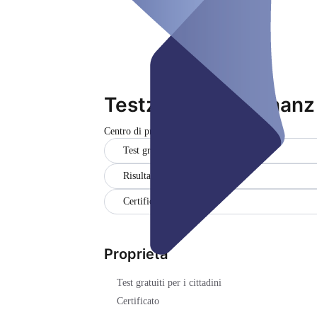
Testzentrum Allfinanz
Centro di prova
Chiuso
Test gratuiti per i cittadini
Risultati in tedesco e inglese
Certificato
Proprietà
Test gratuiti per i cittadini
Certificato