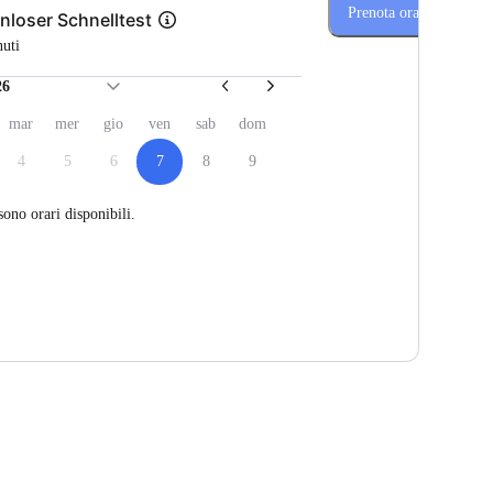
Prenota ora
nloser Schnelltest
nuti
26
mar
mer
gio
ven
sab
dom
4
5
6
7
8
9
sono orari disponibili.