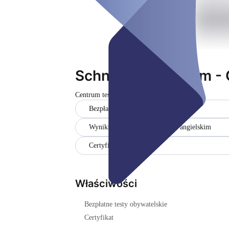
Schnelltestzentrum -
Centrum testowe
Zamknięte
Bezpłatne testy obywatelskie
Wyniki w języku niemieckim i angielskim
Certyfikat
Właściwości
Bezpłatne testy obywatelskie
Certyfikat