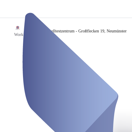
/
Schnelltestzentrum - Großflecken 19, Neumünster
Work-it GmbH