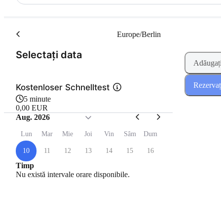
Europe/Berlin
(Pasul 1 din 2)
Selectați data
Adăugați
Rezervaț
Kostenloser Schnelltest
5 minute
0,00 EUR
Aug. 2026
Lun
Mar
Mie
Joi
Vin
Sâm
Dum
10
11
12
13
14
15
16
Timp
Nu există intervale orare disponibile.