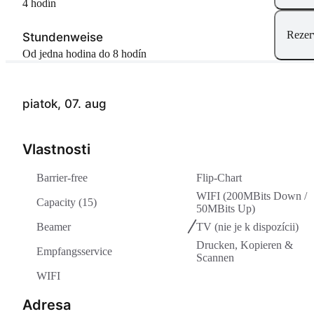
4 hodín
Rezer
Stundenweise
Od jedna hodina do 8 hodín
piatok, 07. aug
Vlastnosti
Barrier-free
Flip-Chart
WIFI (200MBits Down /
Capacity (15)
50MBits Up)
Beamer
TV
(nie je k dispozícii)
Drucken, Kopieren &
Empfangsservice
Scannen
WIFI
Adresa