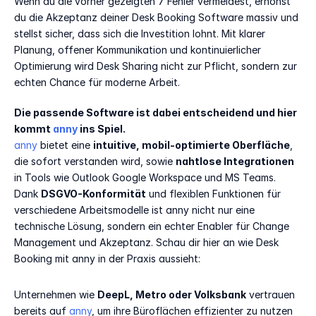
Wenn du die vorher gezeigten 7 Fehler vermeidest, erhöhst 
du die Akzeptanz deiner Desk Booking Software massiv und 
stellst sicher, dass sich die Investition lohnt. Mit klarer 
Planung, offener Kommunikation und kontinuierlicher 
Optimierung wird Desk Sharing nicht zur Pflicht, sondern zur 
echten Chance für moderne Arbeit.
Die passende Software ist dabei entscheidend und hier 
kommt 
anny
 ins Spiel.
anny
 bietet eine 
intuitive, mobil-optimierte Oberfläche
, 
die sofort verstanden wird, sowie 
nahtlose Integrationen
in Tools wie Outlook Google Workspace und MS Teams. 
Dank 
DSGVO-Konformität
 und flexiblen Funktionen für 
verschiedene Arbeitsmodelle ist anny nicht nur eine 
technische Lösung, sondern ein echter Enabler für Change 
Management und Akzeptanz. Schau dir hier an wie Desk 
Booking mit anny in der Praxis aussieht: 
Unternehmen wie 
DeepL, Metro oder Volksbank
 vertrauen 
bereits auf 
anny
, um ihre Büroflächen effizienter zu nutzen 