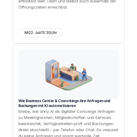
entlastest dein Team und bleibst auch außerhalb der 
Öffnungszeiten erreichbar.
Mi
22. Juli
15:30
Uhr
Wie Business Center & Coworkings ihre Anfragen und 
Buchungen mit KI automatisieren
Erlebe, wie anny AI als digitaler Concierge Anfragen 
zu Meetingräumen, Mitgliedschaften und Services 
beantwortet, Verfügbarkeiten prüft und Buchungen 
direkt abschließt – per Telefon oder Chat. So verpasst 
du keine Anfragen und sparst wertvolle Zeit.