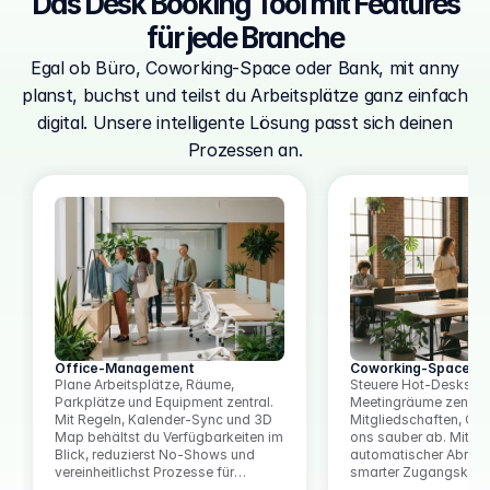
Das Desk Booking Tool mit Features
für jede Branche
Egal ob Büro, Coworking-Space oder Bank, mit anny
planst, buchst und teilst du Arbeitsplätze ganz einfach
digital. Unsere intelligente Lösung passt sich deinen
Prozessen an.
Office-Management
Coworking-Spaces
Plane Arbeitsplätze, Räume,
Steuere Hot-Desks, F
Parkplätze und Equipment zentral.
Meetingräume zentral.
Mit Regeln, Kalender-Sync und 3D
Mitgliedschaften, Cre
Map behältst du Verfügbarkeiten im
ons sauber ab. Mit 3
Blick, reduzierst No-Shows und
automatischer Abrec
vereinheitlichst Prozesse für
smarter Zugangskontr
Teams, Gäste und Dienstleister.