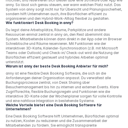
möchten, und reservieren sich diesen über eine Software oder App wie 
anny. So lässt sich genau steuern, wer wann welchen Platz nutzt. Das 
System von anny sorgt nicht nur für Übersicht und Planungssicherheit, 
sondern hilft Unternehmen auch, ihre Büroflächen effizient zu 
organisieren und den Hybrid-Work-Alltag flexibel zu gestalten.
Wie funktioniert Desk Booking in anny?
Du legst deine Arbeitsplätze, Räume, Parkplätze und andere 
Ressourcen einmal zentral in anny an, den Rest übernimmt das 
System. Mitarbeitende können dann direkt in der App oder im Browser 
Schreibtische und Räume reservieren. Mit Funktionen wie der 
interaktiven 3D-Karte, Kalender-Synchronisation (z.B. mit Microsoft 
Teams oder Outlook) und Check-in/ Check-out wird die Nutzung der 
Büroflächen effizient gesteuert und hybrides Arbeiten optimal 
unterstützt.
Warum ist anny der beste Desk Booking Anbieter für mich? 
anny ist eine flexible Desk Booking Software, die sich an die 
Anforderungen deiner Organisation anpasst. Du verwaltest alle 
Buchungsprozesse zentral, von Desk Sharing über 
Besuchermanagement bis hin zu internen und externen Events. Klare 
Zugriffsrechte, flexible Buchungsregeln und Funktionen wie die 
interaktive 3D-Karte oder der Wochenplaner sorgen für volle Kontrolle 
und eine nahtlose Integration in bestehende Systeme.
Welche Vorteile bietet eine Desk Booking Software für 
Unternehmen?
Eine Desk Booking Software hilft Unternehmen, Büroflächen optimal 
zu nutzen, Kosten zu reduzieren und die Zusammenarbeit der 
Mitarbeitenden zu fördern. Sie ermöglicht transparente 