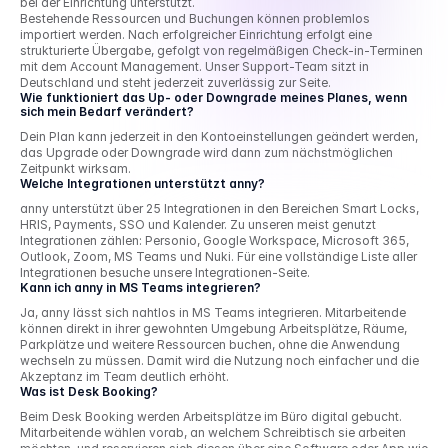
bei der Einrichtung unterstützt.

Bestehende Ressourcen und Buchungen können problemlos 
importiert werden. Nach erfolgreicher Einrichtung erfolgt eine 
strukturierte Übergabe, gefolgt von regelmäßigen Check-in-Terminen 
mit dem Account Management. Unser Support-Team sitzt in 
Deutschland und steht jederzeit zuverlässig zur Seite.
Wie funktioniert das Up- oder Downgrade meines Planes, wenn 
sich mein Bedarf verändert?
Dein Plan kann jederzeit in den Kontoeinstellungen geändert werden, 
das Upgrade oder Downgrade wird dann zum nächstmöglichen 
Zeitpunkt wirksam.
Welche Integrationen unterstützt anny?
anny unterstützt über 25 Integrationen in den Bereichen Smart Locks, 
HRIS, Payments, SSO und Kalender. Zu unseren meist genutzt 
Integrationen zählen: Personio, Google Workspace, Microsoft 365, 
Outlook, Zoom, MS Teams und Nuki. Für eine vollständige Liste aller 
Integrationen besuche unsere Integrationen-Seite.
Kann ich anny in MS Teams integrieren?
Ja, anny lässt sich nahtlos in MS Teams integrieren. Mitarbeitende 
können direkt in ihrer gewohnten Umgebung Arbeitsplätze, Räume, 
Parkplätze und weitere Ressourcen buchen, ohne die Anwendung 
wechseln zu müssen. Damit wird die Nutzung noch einfacher und die 
Akzeptanz im Team deutlich erhöht.
Was ist Desk Booking?
Beim Desk Booking werden Arbeitsplätze im Büro digital gebucht. 
Mitarbeitende wählen vorab, an welchem Schreibtisch sie arbeiten 