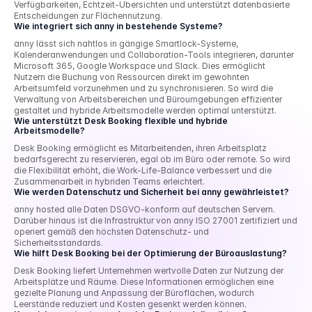
Verfügbarkeiten, Echtzeit-Übersichten und unterstützt datenbasierte 
Entscheidungen zur Flächennutzung.
Wie integriert sich anny in bestehende Systeme?
anny lässt sich nahtlos in gängige Smartlock-Systeme, 
Kalenderanwendungen und Collaboration-Tools integrieren, darunter 
Microsoft 365, Google Workspace und Slack. Dies ermöglicht 
Nutzern die Buchung von Ressourcen direkt im gewohnten 
Arbeitsumfeld vorzunehmen und zu synchronisieren. So wird die 
Verwaltung von Arbeitsbereichen und Büroumgebungen effizienter 
gestaltet und hybride Arbeitsmodelle werden optimal unterstützt.
Wie unterstützt Desk Booking flexible und hybride 
Arbeitsmodelle?
Desk Booking ermöglicht es Mitarbeitenden, ihren Arbeitsplatz 
bedarfsgerecht zu reservieren, egal ob im Büro oder remote. So wird 
die Flexibilität erhöht, die Work-Life-Balance verbessert und die 
Zusammenarbeit in hybriden Teams erleichtert.
Wie werden Datenschutz und Sicherheit bei anny gewährleistet?
anny hosted alle Daten DSGVO-konform auf deutschen Servern. 
Darüber hinaus ist die Infrastruktur von anny ISO 27001 zertifiziert und 
operiert gemäß den höchsten Datenschutz- und 
Sicherheitsstandards.
Wie hilft Desk Booking bei der Optimierung der Büroauslastung?
Desk Booking liefert Unternehmen wertvolle Daten zur Nutzung der 
Arbeitsplätze und Räume. Diese Informationen ermöglichen eine 
gezielte Planung und Anpassung der Büroflächen, wodurch 
Leerstände reduziert und Kosten gesenkt werden können.